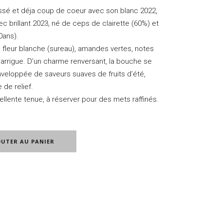
assé et déja coup de coeur avec son blanc 2022,
c brillant 2023, né de ceps de clairette (60%) et
0ans).
 fleur blanche (sureau), amandes vertes, notes
rrigue. D’un charme renversant, la bouche se
veloppée de saveurs suaves de fruits d’été,
 de relief.
cellente tenue, à réserver pour des mets raffinés.
OUTER AU PANIER