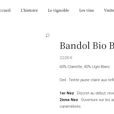
ccueil
L’histoire
Le vignoble
Les vins
Visit
Bandol Bio B
22,00
€
60% Clairette, 40% Ugni Blanc
Oeil : Teinte jaune claire aux re
1er Nez
: Discret au début, rév
2ème Nez
: Ouverture sur les a
caramélisés.