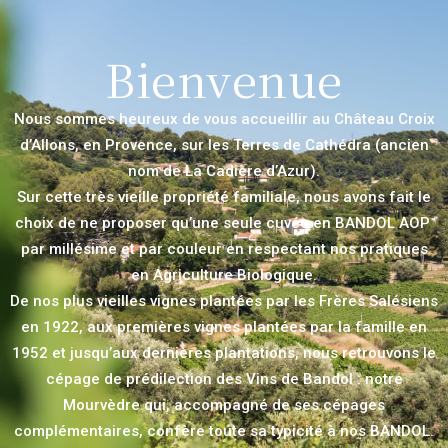
Bienvenue
Nous sommes heureux de vous accueillir au Château Croix
d’Allons, en Provence, sur les Terres de Cathédra (ancien
nom de La Cadière d’Azur).
Sur cette très vieille propriété familiale, nous avons fait le
choix de ne proposer qu’une seule cuvée en BANDOL AOP
par millésime et par couleur en respectant nos pratiques
en Agriculture Biologique.
De nos plus vieilles vignes plantées par les Frères Salésiens
en 1922, aux premières vignes plantées par la famille en
1952 et jusqu’aux dernières plantations, nous retrouvons le
cépage de prédilection des Vins de Bandol : notre
Mourvèdre qui, accompagné de ses cépages
complémentaires, confère toute sa typicité à nos BANDOL.